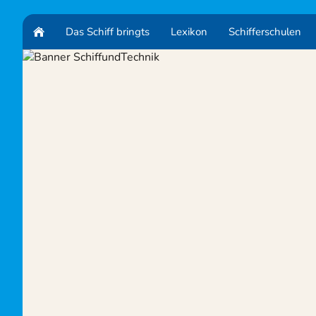
Das Schiff bringts
Lexikon
Schifferschulen