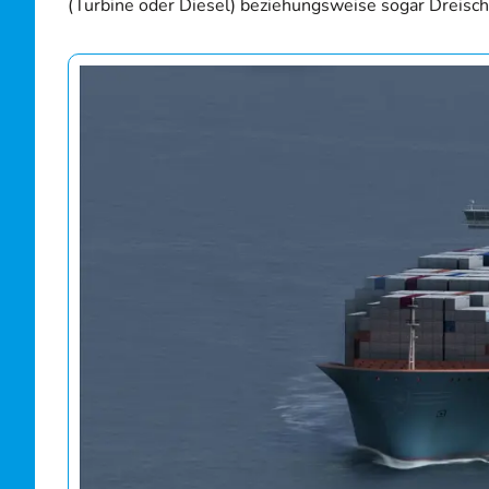
(Turbine oder Diesel) beziehungsweise sogar Dreisc