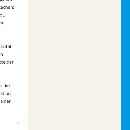
techen:
gl.
den
azität
en
tte der
r die
ration
tainer