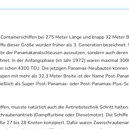
Containerschiffen bei 275 Meter Länge und knapp 32 Meter B
ffe dieser Größe wurden früher als 3. Generation bezeichnet. 
reite der Panamakanalschleusen ausnutzen, sondern auch deren
hnet. In der Anfangsphase (im Jahr 1972) waren maximal 30
ann schon 4300 TEU. Die jetzigen Panamax-Neubauten können
fstypen mit mehr als 32,3 Meter Breite ist der Name Post-Pan
ließlich als Super-Post-Panamax- oder Post-Panamax-Plus-Sc
fen, musste natürlich auch die Antriebstechnik Schritt halten.
schraubenantrieb (Dampfturbine oder Dieselmotor). Die Schiffe 
für 27 bis 28 Knoten konzipiert. Dafür waren Zweischraubenan