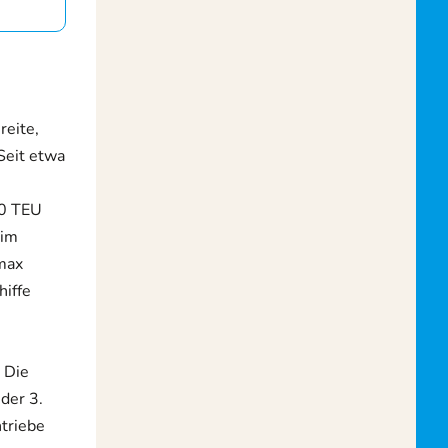
reite,
Seit etwa
00 TEU
 im
amax
hiffe
 Die
der 3.
triebe