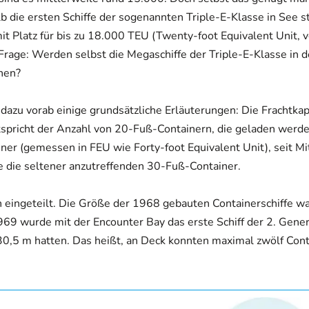
 die ersten Schiffe der sogenannten Triple-E-Klasse in See s
t Platz für bis zu 18.000 TEU (Twenty-foot Equivalent Unit, v
Frage: Werden selbst die Megaschiffe der Triple-E-Klasse in 
hen?
 dazu vorab einige grundsätzliche Erläuterungen: Die Frachtkap
tspricht der Anzahl von 20-Fuß-Containern, die geladen werd
er (gemessen in FEU wie Forty-foot Equivalent Unit), seit Mi
 die seltener anzutreffenden 30-Fuß-Container.
 eingeteilt. Die Größe der 1968 gebauten Containerschiffe wa
1969 wurde mit der Encounter Bay das erste Schiff der 2. Gene
n 30,5 m hatten. Das heißt, an Deck konnten maximal zwölf Con