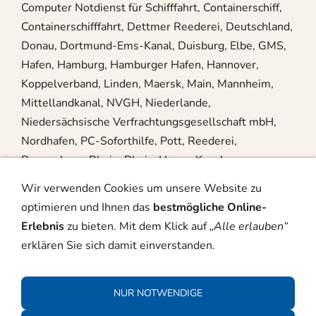
Computer Notdienst für Schifffahrt, Containerschiff,
Containerschifffahrt, Dettmer Reederei, Deutschland,
Donau, Dortmund-Ems-Kanal, Duisburg, Elbe, GMS,
Hafen, Hamburg, Hamburger Hafen, Hannover,
Koppelverband, Linden, Maersk, Main, Mannheim,
Mittellandkanal, NVGH, Niederlande,
Niedersächsische Verfrachtungsgesellschaft mbH,
Nordhafen, PC-Soforthilfe, Pott, Reederei,
Regensburg, Rhein, Rhein-Herne-Kanal,
Rheinschifffahrt, Rotterdam, Schiff, Schifffahrt,
Wir verwenden Cookies um unsere Website zu
Schleuse, Schuber, Schubverband, Seeschifffahrt,
optimieren und Ihnen das
bestmögliche Online-
Steuerhaus, Wasserschutzpolizei, Weser,
Erlebnis
zu bieten. Mit dem Klick auf
„Alle erlauben“
erklären Sie sich damit einverstanden.
Impressum
Datenschutz
NUR NOTWENDIGE