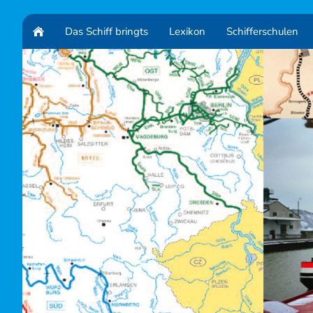
Das Schiff bringts
Lexikon
Schifferschulen