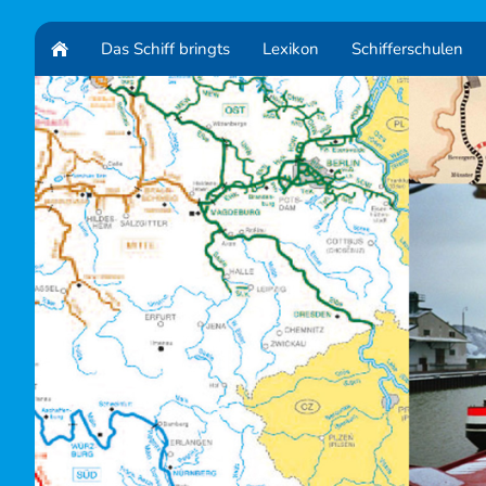
Das Schiff bringts
Lexikon
Schifferschulen