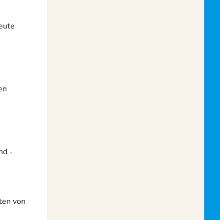
eute
6
en
nd -
äten von