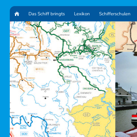
Das Schiff bringts
Lexikon
Schifferschulen