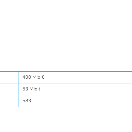
400 Mio €
53 Mio t
583