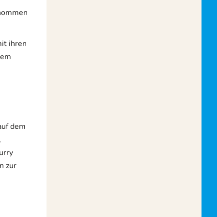
ernommen
it ihren
dem
 auf dem
,
urry
n zur