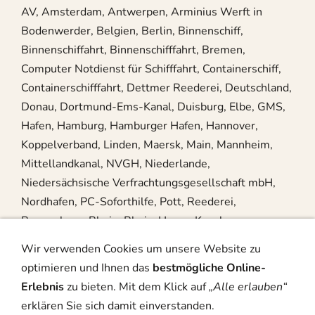
AV, Amsterdam, Antwerpen, Arminius Werft in
Bodenwerder, Belgien, Berlin, Binnenschiff,
Binnenschiffahrt, Binnenschifffahrt, Bremen,
Computer Notdienst für Schifffahrt, Containerschiff,
Containerschifffahrt, Dettmer Reederei, Deutschland,
Donau, Dortmund-Ems-Kanal, Duisburg, Elbe, GMS,
Hafen, Hamburg, Hamburger Hafen, Hannover,
Koppelverband, Linden, Maersk, Main, Mannheim,
Mittellandkanal, NVGH, Niederlande,
Niedersächsische Verfrachtungsgesellschaft mbH,
Nordhafen, PC-Soforthilfe, Pott, Reederei,
Regensburg, Rhein, Rhein-Herne-Kanal,
Rheinschifffahrt, Rotterdam, Schiff, Schifffahrt,
Wir verwenden Cookies um unsere Website zu
Schleuse, Schuber, Schubverband, Seeschifffahrt,
optimieren und Ihnen das
bestmögliche Online-
Steuerhaus, Wasserschutzpolizei, Weser,
Erlebnis
zu bieten. Mit dem Klick auf
„Alle erlauben“
erklären Sie sich damit einverstanden.