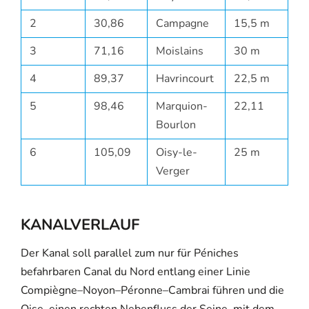
2
30,86
Campagne
15,5 m
3
71,16
Moislains
30 m
4
89,37
Havrincourt
22,5 m
5
98,46
Marquion-
22,11
Bourlon
6
105,09
Oisy-le-
25 m
Verger
KANALVERLAUF
Der Kanal soll parallel zum nur für Péniches
befahrbaren Canal du Nord entlang einer Linie
Compiègne–Noyon–Péronne–Cambrai führen und die