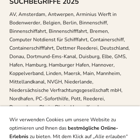
SUCHBEGRIFFE 2025
AV, Amsterdam, Antwerpen, Arminius Werft in
Bodenwerder, Belgien, Berlin, Binnenschiff,
Binnenschiffahrt, Binnenschifffahrt, Bremen,
Computer Notdienst für Schifffahrt, Containerschiff,
Containerschifffahrt, Dettmer Reederei, Deutschland,
Donau, Dortmund-Ems-Kanal, Duisburg, Elbe, GMS,
Hafen, Hamburg, Hamburger Hafen, Hannover,
Koppelverband, Linden, Maersk, Main, Mannheim,
Mittellandkanal, NVGH, Niederlande,
Niedersächsische Verfrachtungsgesellschaft mbH,
Nordhafen, PC-Soforthilfe, Pott, Reederei,
Regensburg, Rhein, Rhein-Herne-Kanal,
Rheinschifffahrt, Rotterdam, Schiff, Schifffahrt,
Wir verwenden Cookies um unsere Website zu
Schleuse, Schuber, Schubverband, Seeschifffahrt,
optimieren und Ihnen das
bestmögliche Online-
Steuerhaus, Wasserschutzpolizei, Weser,
Erlebnis
zu bieten. Mit dem Klick auf
„Alle erlauben“