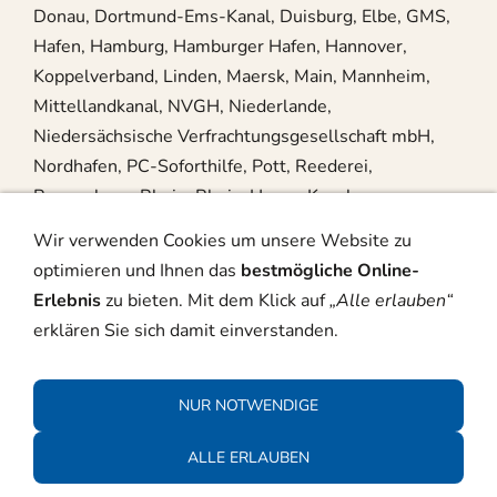
Donau, Dortmund-Ems-Kanal, Duisburg, Elbe, GMS,
Hafen, Hamburg, Hamburger Hafen, Hannover,
Koppelverband, Linden, Maersk, Main, Mannheim,
Mittellandkanal, NVGH, Niederlande,
Niedersächsische Verfrachtungsgesellschaft mbH,
Nordhafen, PC-Soforthilfe, Pott, Reederei,
Regensburg, Rhein, Rhein-Herne-Kanal,
Rheinschifffahrt, Rotterdam, Schiff, Schifffahrt,
Wir verwenden Cookies um unsere Website zu
Schleuse, Schuber, Schubverband, Seeschifffahrt,
optimieren und Ihnen das
bestmögliche Online-
Steuerhaus, Wasserschutzpolizei, Weser,
Erlebnis
zu bieten. Mit dem Klick auf
„Alle erlauben“
erklären Sie sich damit einverstanden.
Impressum
Datenschutz
NUR NOTWENDIGE
© 2026 PC-Soforthilfe - Webdesign -
ALLE ERLAUBEN
Suchmaschinenoptimierung