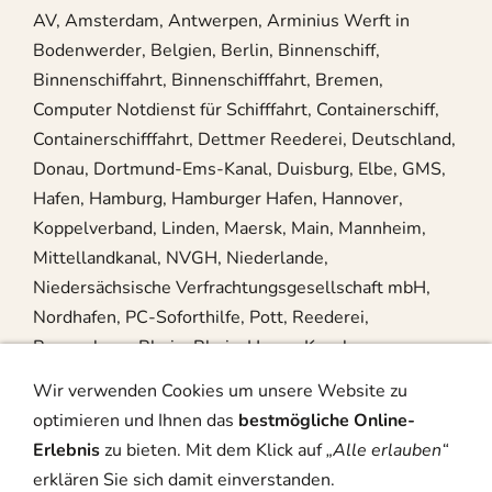
AV, Amsterdam, Antwerpen, Arminius Werft in
Bodenwerder, Belgien, Berlin, Binnenschiff,
Binnenschiffahrt, Binnenschifffahrt, Bremen,
Computer Notdienst für Schifffahrt, Containerschiff,
Containerschifffahrt, Dettmer Reederei, Deutschland,
Donau, Dortmund-Ems-Kanal, Duisburg, Elbe, GMS,
Hafen, Hamburg, Hamburger Hafen, Hannover,
Koppelverband, Linden, Maersk, Main, Mannheim,
Mittellandkanal, NVGH, Niederlande,
Niedersächsische Verfrachtungsgesellschaft mbH,
Nordhafen, PC-Soforthilfe, Pott, Reederei,
Regensburg, Rhein, Rhein-Herne-Kanal,
Rheinschifffahrt, Rotterdam, Schiff, Schifffahrt,
Wir verwenden Cookies um unsere Website zu
Schleuse, Schuber, Schubverband, Seeschifffahrt,
optimieren und Ihnen das
bestmögliche Online-
Steuerhaus, Wasserschutzpolizei, Weser,
Erlebnis
zu bieten. Mit dem Klick auf
„Alle erlauben“
erklären Sie sich damit einverstanden.